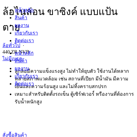
ล้อไนล่อน ขาซิงค์ แบบแป้น
หน้าหลัก
สินค้า
ตาย
ผลงาน
เกี่ยวกับเรา
ติดต่อเรา
ล้อทั่วไป
·
440 ZR NVB ·
หน้าหลัก
ไม่มีเบรค
สินค้า
ผลงาน
ลูกล้อมีความแข็งแรงสูง ไม่ทำให้ยุบตัว ใช้งานได้หลาก
เกี่ยวกับเรา
หลายสภาพแวดล้อม เช่น สถานที่เปียก มีน้ำมัน มีความ
ติดต่อเรา
เย็นและความร้อนสูง และไม่ทิ้งคราบสกปรก
เหมาะสำหรับติดตั้งรถเข็น ตู้เซิร์ฟเวอร์์ หรืองานที่ต้องการ
รับน้ำหนักสูง
สั่งซื้อสินค้า