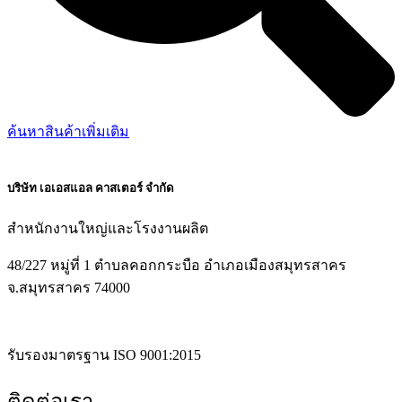
ค้นหาสินค้าเพิ่มเติม
บริษัท เอเอสแอล คาสเตอร์ จำกัด
สำหนักงานใหญ่และโรงงานผลิต
48/227 หมู่ที่ 1 ตำบลคอกกระบือ อำเภอเมืองสมุทรสาคร
จ.สมุทรสาคร 74000
รับรองมาตรฐาน ISO 9001:2015
ติดต่อเรา