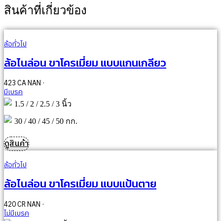
สินค้าที่เกี่ยวข้อง
ล้อทั่วไป
ล้อไนล่อน ขาโครเมี่ยม แบบแกนเกลียว
423 CA NAN ·
มีเบรค
1.5 / 2 / 2.5 / 3 นิ้ว
30 / 40 / 45 / 50 กก.
ดูสินค้า
ล้อทั่วไป
ล้อไนล่อน ขาโครเมี่ยม แบบแป้นตาย
420 CR NAN ·
ไม่มีเบรค