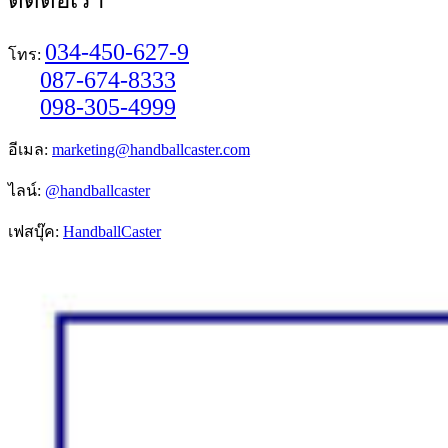
034-450-627-9
โทร:
087-674-8333
098-305-4999
อีเมล:
marketing@handballcaster.com
ไลน์:
@handballcaster
เฟสบุ๊ค:
HandballCaster