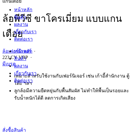
แกนเดือย
หน้าหลัก
ล้อพีวีซี ขาโครเมี่ยม แบบแกน
สินค้า
ผลงาน
เดือย
เกี่ยวกับเรา
ติดต่อเรา
หน้าหลัก
ล้อเฟอร์นิเจอร์
·
223 CV VBP ·
สินค้า
มีเบรค
ผลงาน
เกี่ยวกับเรา
เหมาะสำหรับใช้งานกับเฟอร์นิเจอร์ เช่น เก้าอี้สำนักงาน ตู้
ติดต่อเรา
โต๊ะ ฯลฯ
ลูกล้อมีความยืดหยุ่นกับพื้นสัมผัส ไม่ทำให้พื้นเป็นรอยและ
รับน้ำหนักได้ดี ลดการเกิดเสียง
สั่งซื้อสินค้า