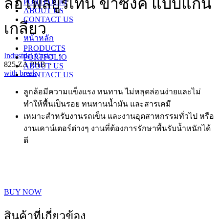
ล้อโพลียูรีเทน ขาซิงค์ แบบแกน
PORTFOLIO
ABOUT US
CONTACT US
เกลียว
หน้าหลัก
PRODUCTS
Industrial Caster
·
PORTFOLIO
825 ZA PHB ·
ABOUT US
with break
CONTACT US
ลูกล้อมีความแข็งแรง ทนทาน ไม่หลุดล่อนง่ายและไม่
ทำให้พื้นเป็นรอย ทนทานน้ำมัน และสารเคมี
เหมาะสำหรับงานรถเข็น และงานอุตสาหกรรมทั่วไป หรือ
งานเคาน์เตอร์ต่างๆ งานที่ต้องการรักษาพื้นรับน้ำหนักได้
ดี
BUY NOW
สินค้าที่เกี่ยวข้อง