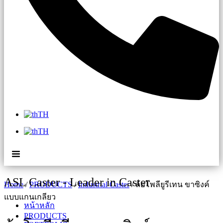
TH
TH
ASL Caster - Leader in Caster
Home
/
PRODUCTS
/
Industrial Caster
/ ล้อโพลียูรีเทน ขาซิงค์
แบบแกนเกลียว
หน้าหลัก
PRODUCTS